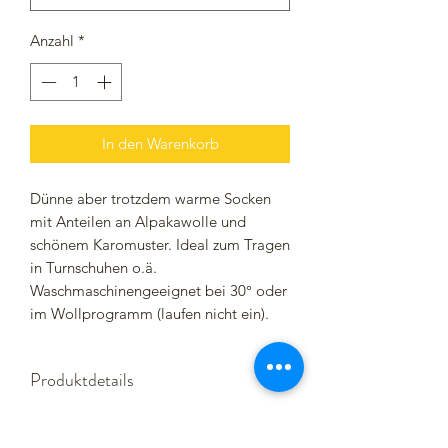
Anzahl
*
In den Warenkorb
Dünne aber trotzdem warme Socken
mit Anteilen an Alpakawolle und
schönem Karomuster. Ideal zum Tragen
in Turnschuhen o.ä.
Waschmaschinengeeignet bei 30° oder
im Wollprogramm (laufen nicht ein).
Produktdetails
34% Polyester, 23% Polyamid, 21%
Viskose, 10% Alpakawolle, 10%